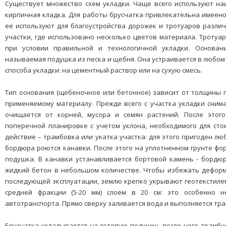
Существует множество схем укладки. Чаще всего используют наи
кирпичная кладка. Для работы брусчатка привлекательна имеено 
ее используют для благоустройства дорожек и тротуаров различ
участки, где использовано несколько цветов материала. Тротуа
при условии правильной и технологичной укладки. Основан
называемая подушка из песка и щебня. Она устраивается в любом
способа укладки: на цементный раствор или на сухую смесь.
Тип основания (щебеночное или бетонное) зависит от толщины 
применяемому материалу. Прежде всего с участка укладки снимае
очищается от корней, мусора и семян растений. После этог
поперечной планировке с учетом уклона, необходимого для ст
действие – трамбовка или укатка участка: для этого пригоден лю
бордюра роются канавки. После этого на уплотненном грунте фо
подушка. В канавки устанавливается бортовой камень - бордюр
жидкий бетон в небольшом количестве. Чтобы избежать деформ
последующей эксплуатации, землю крепко укрывают геотекстиле
средней фракции (5-20 мм) слоем в 20 см: это особенно н
автотранспорта. Прямо сверху заливается вода и выполняется тр
Брусчатка укладывается на готовую подушку, после чего трамб