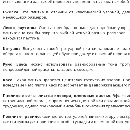
использовании разных её видов есть возможность создать любой
Гжелка
. Эта плитка в отличии от классической узорной, де
меняющихся размеров.
Леска, паутинка
. Очень своеобразно выглядят подобные узоры,
плитка: она как бы покрыта рыбной чешуей разных размеров. Э
находится паутина.
Катушка
. Выпуклость такой тротуарной плитки напоминает ма
оберегать вас от скользящей обуви при дожде и в зимний период в
Руно
. Здесь можно использовать разнообразные тона трот
непревзойденной красоты, на зависть соседям.
Касо
. Такая плитка нравится ценителям готических узоров. Пр
вследствие чего плитка Касо приобретает вид завораживающего г
Пчелиные соты, листья клевера, кленовые листья
. Эффекти
нетривиальной формы, с применением цветной или орнаментной 
трудоемко, однако прекрасный ансамбль и сочетания превысят вс
Помните правило:
количество тротуарной плитки, которую вы пр
плитки нужны для вариации способов укладки и возможной виртуо