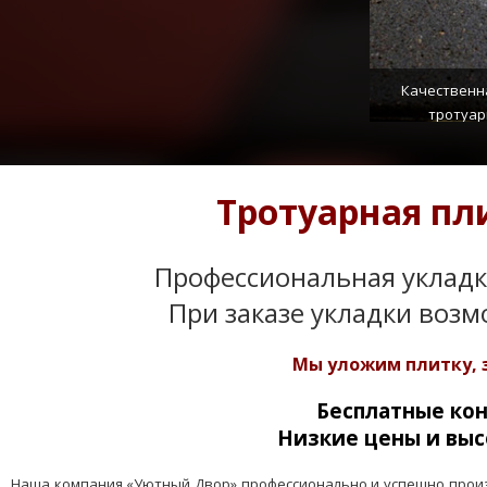
Качественн
тротуар
Тротуарная пл
Профессиональная укладка
При заказе укладки возм
Мы уложим плитку, 
Бесплатные ко
Низкие цены и выс
Наша компания «Уютный Двор» профессионально и успешно произв