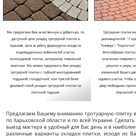
Мы предлагаем Вам качественную и добротную, по
Тротуарная плитка им
доступной цене укладку тротуарной плитки в
разновидностей. "Стар
Харькове. Цена за работу формируется исходя из
"Клевера", "Кирпичик" 
индивидуальных особенностей участка,
Многообразие плитки,
используемой плитки, материалов, пожеланий
сочетаниях позволяет 
заказчика. Мы можем предложить Вам укладку
рисунки и узоры, ко
тротуарной плитки с глубокой многоуровневой
изюминкой Вашего дво
подушкой, стандартный, или простой более
садового участка. Чтобы
дешёвый способ укладки тротуарной плитки на
двор необходимо прило
песочной подушке.
творческий по
Предлагаем Вашему вниманию тротуарную плитку в 
по Харьковской области и по всей Украине. Сделат
выезд мастера в удобный для Вас день и в наиболе
различные варианты укладки плитки, исходя из В